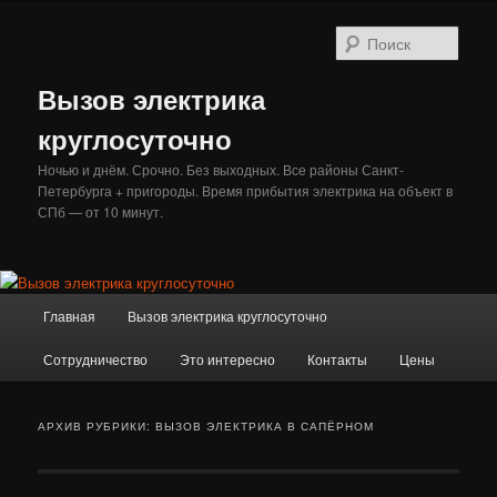
Перейти
Перейти
к
к
Поис
основному
дополнительному
содержимому
содержимому
Вызов электрика
круглосуточно
Ночью и днём. Срочно. Без выходных. Все районы Санкт-
Петербурга + пригороды. Время прибытия электрика на объект в
СПб — от 10 минут.
Главное
Главная
Вызов электрика круглосуточно
меню
Сотрудничество
Это интересно
Контакты
Цены
АРХИВ РУБРИКИ:
ВЫЗОВ ЭЛЕКТРИКА В САПЁРНОМ