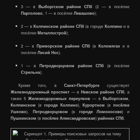
3 — в
Выборгском районе СПб
(2 — в посёлке
Парголово
, 1 — в посёлке
Левашово
);
2 — в
Колпинском районе СПб
(в городе
Колпино
и в
посёлке
Металлострой
);
2 — в
Приморском районе СПб
(в
Коломягах
и в
посёлке
Лисий Нос
).
1 — в
Петродворцовом районе СПб
(в посёлке
Стрельна
);
Кроме того, в
Санкт-Петербурге
существует
Железнодорожный проспект
— в
Невском районе СПб
, а
также 5
Железнодорожных переулков
— в
Выборгском
,
Колпинском
(в
городе Колпино
),
Курортном
(в
посёлке
Ушково
),
Петродворцовом
(в
городе Ломоносове
) и
Пушкинском
(в
посёлке Александровская
)
районах СПб
.