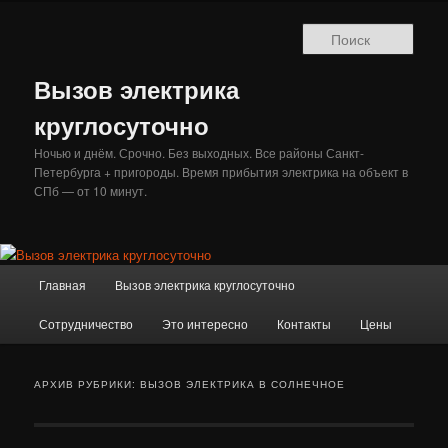
Перейти
Перейти
к
к
Поис
основному
дополнительному
содержимому
содержимому
Вызов электрика
круглосуточно
Ночью и днём. Срочно. Без выходных. Все районы Санкт-
Петербурга + пригороды. Время прибытия электрика на объект в
СПб — от 10 минут.
Главное
Главная
Вызов электрика круглосуточно
меню
Сотрудничество
Это интересно
Контакты
Цены
АРХИВ РУБРИКИ:
ВЫЗОВ ЭЛЕКТРИКА В СОЛНЕЧНОЕ