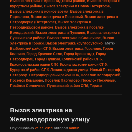
Вызов электрика в Кронштадтском районе
,
Вызов электрика в
Курортном районе
,
Вызов электрика в Новом Петергофе
,
Вызов электрика в ночное время
,
Вызов электрика в
Парголово
,
Вызов электрика в Песочный
,
Вызов электрика в
Петродворце (Петергофе)
,
Вызов электрика в
Петродворцовом районе
,
Вызов электрика в посёлке
Володарский
,
Вызов электрика в Пушкине
,
Вызов электрика в
Пушкинском районе
,
Вызов электрика в Солнечное
,
Вызов
электрика в Торики
,
Вызов электрика круглосуточно
|
Метки:
Выборгский район СПб
,
Вызов электрика
,
Горелово
,
Город
Колпино
,
Город Красное Село
,
Город Кронштадт
,
Город
Петродворец
,
Город Пушкин
,
Колпинский район СПб
,
Красносельский район СПб
,
Кронштадтский район СПб
,
Курортный район СПб
,
Ленинградская улица
,
Новый Петергоф
,
Петергоф
,
Петродворцовый район СПб
,
Посёлок Володарский
,
Посёлок Комарово
,
Посёлок Парголово
,
Посёлок Песочный
,
Посёлок Солнечное
,
Пушкинский район СПб
,
Торики
Вызов электрика на
Железнодорожную улицу
Опубликовано
21.11.2011
автором
admin