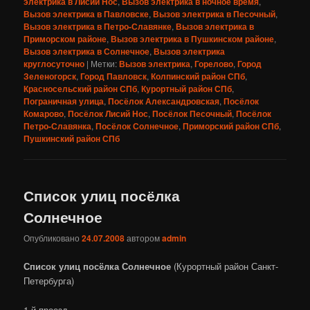
электрика в Лисий Нос
,
Вызов электрика в ночное время
,
Вызов электрика в Павловске
,
Вызов электрика в Песочный
,
Вызов электрика в Петро-Славянке
,
Вызов электрика в
Приморском районе
,
Вызов электрика в Пушкинском районе
,
Вызов электрика в Солнечное
,
Вызов электрика
круглосуточно
|
Метки:
Вызов электрика
,
Горелово
,
Город
Зеленогорск
,
Город Павловск
,
Колпинский район СПб
,
Красносельский район СПб
,
Курортный район СПб
,
Пограничная улица
,
Посёлок Александровская
,
Посёлок
Комарово
,
Посёлок Лисий Нос
,
Посёлок Песочный
,
Посёлок
Петро-Славянка
,
Посёлок Солнечное
,
Приморский район СПб
,
Пушкинский район СПб
Список улиц посёлка
Солнечное
Опубликовано
24.07.2008
автором
admin
Список улиц посёлка Солнечное
(Курортный район Санкт-
Петербурга)
1-й проезд