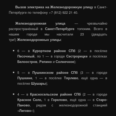
Вызов электрика на Железнодорожную улицу
в Санкт-
Петербурге по телефону +7 (812) 922 21 40.
Железнодорожная улица
— чрезвычайно
распространённый в
Санкт-Петербурге
топоним. Всего в
нашем городе мы насчитали 23 (двадцать
три!)
Железнодорожных улицы
:
6 — в
Курортном районе СПб
(2 — в посёлке
Песочный
, по 1 — в городе
Сестрорецке
и посёлках
Белоостров
,
Репино
и
Солнечное
);
5 — в
Пушкинском районе СПб
(3 — в городе
Пушкине
, 1 — в посёлке
Тярлево
, ещё одна — в
посёлке
Шушары
);
4 — в
Красносельском районе СПб
(2 — в городе
Красное Село,
1 в
Горелово
, ещё одна — в
Старо-
Паново
, рядом с железнодорожной станцией
«
Лигово
»);