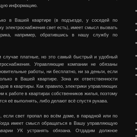
ющую информацию.
ько в Вашей квартире (в подъезде, у соседей по
яку электроснабжения свет есть), имеет смысл вызвать
ктрика, например, обратившись в нашу службу по
ом случае платные, но это самый быстрый и удобный
ктроснабжения. Управляющие компании не обязаны
овительные работы, ни бесплатно, ни за деньги, если
лько в Вашей квартире. Зона их ответственности
одов в квартиры. Как правило, электрики управляющих
и к работе в квартирах собственников жилья, поэтому
тся её выполнять, либо делают всё спустя рукава.
, если свет пропал во всём доме, в парадной или по
 Тогда имеет смысл обращаться в Вашу управляющую
варии УК устранять обязана. Отдадим должное