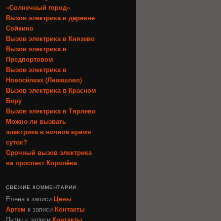
«Солнечный город»
Вызов электрика в деревне
Сойкино
Вызов электрика в Князево
Вызов электрика в
Предпортовом
Вызов электрика в
Новосёлках (Левашово)
Вызов электрика в Красном
Бору
Вызов электрика в Тярлево
Можно ли вызвать
электрика в ночное время
суток?
Срочный вызов электрика
на проспект Королёва
СВЕЖИЕ КОММЕНТАРИИ
Елена
к записи
Цены
Артем
к записи
Контакты
Путик
к записи
Контакты