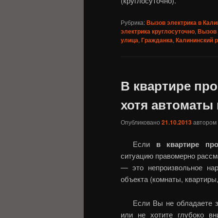
(круглосуточно).
Рубрика:
Вызов электрика в Кали
электрика круглосуточно
,
Вызов 
улица
,
Гражданка
,
Калининский 
В квартире про
хотя автоматы
Опубликовано
21.10.2013
автором
Если
в квартире про
ситуацию правомерно рассма
— это непроизвольное на
объекта (комнаты, квартиры
Если Вы не обладаете з
или не хотите глубоко вн