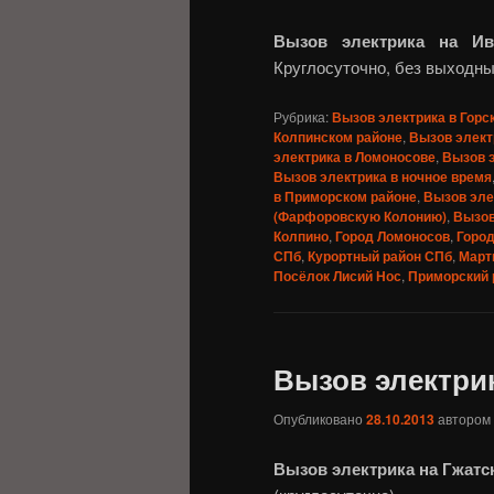
Вызов электрика на Ив
Круглосуточно, без выходны
Рубрика:
Вызов электрика в Горс
Колпинском районе
,
Вызов элект
электрика в Ломоносове
,
Вызов 
Вызов электрика в ночное время
в Приморском районе
,
Вызов эле
(Фарфоровскую Колонию)
,
Вызов
Колпино
,
Город Ломоносов
,
Город
СПб
,
Курортный район СПб
,
Март
Посёлок Лисий Нос
,
Приморский 
Вызов электри
Опубликовано
28.10.2013
автором
Вызов электрика на Гжатс