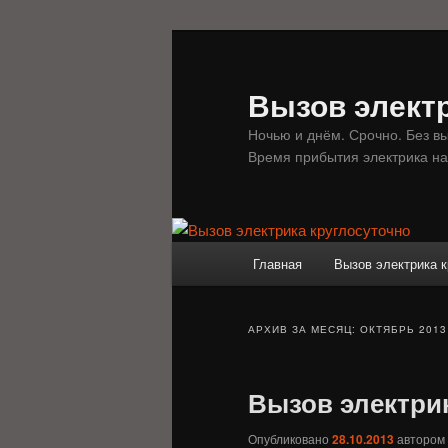
Перейти
Перейти
к
к
основному
дополнительному
Вызов электр
содержимому
содержимому
Ночью и днём. Срочно. Без в
Время прибытия электрика на
Главное
Главная
Вызов электрика к
меню
АРХИВ ЗА МЕСЯЦ:
ОКТЯБРЬ 2013
Вызов электри
Опубликовано
28.10.2013
автором