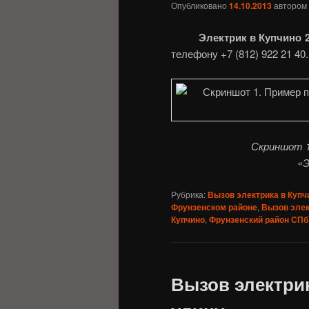
Опубликовано
14.10.2013
автором
Электрик в Купчино 2
телефону +7 (812) 922 21 40
Скриншот 1
«Э
Рубрика:
Вызов электрика в Купч
Фрунзенском районе
,
Вызов элек
Купчино
,
Фрунзенский район СПб
Вызов электри