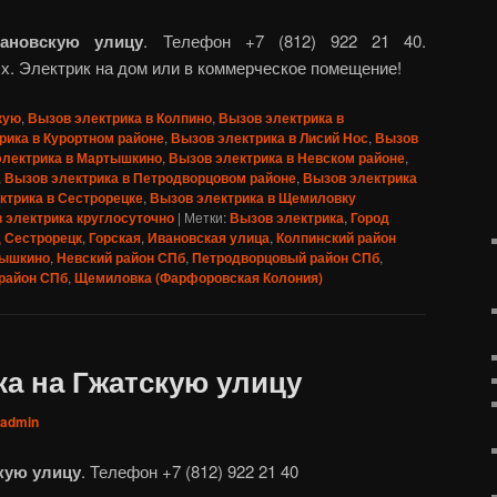
ановскую улицу
. Телефон +7 (812) 922 21 40.
х. Электрик на дом или в коммерческое помещение!
кую
,
Вызов электрика в Колпино
,
Вызов электрика в
рика в Курортном районе
,
Вызов электрика в Лисий Нос
,
Вызов
электрика в Мартышкино
,
Вызов электрика в Невском районе
,
,
Вызов электрика в Петродворцовом районе
,
Вызов электрика
ктрика в Сестрорецке
,
Вызов электрика в Щемиловку
 электрика круглосуточно
|
Метки:
Вызов электрика
,
Город
 Сестрорецк
,
Горская
,
Ивановская улица
,
Колпинский район
ышкино
,
Невский район СПб
,
Петродворцовый район СПб
,
район СПб
,
Щемиловка (Фарфоровская Колония)
ка на Гжатскую улицу
admin
кую улицу
. Телефон +7 (812) 922 21 40