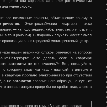
 в целом они справляются с электротехническими
е или менее сносно.
 не все возможные причины, объясняющие почему
в
тричество
. Электроснабжение квартиры также
ариях — на подстанциях, кабельных сетях и т. д. и т.
ом, а то и районом). В подобных случаях имеет смысл
 организации или в городской мониторинговый центр.
етчеры нашей аварийной службы отвечают на вопросы
анкт-Петербурга: «Что делать, если
в квартире
хотя
автоматы
не отключались?» Вот, пожалуйста,
, по которому заказчики нашли наш сайт в интернете
х
в квартире пропало электричество
при отсутствии
Р, а не
автоматов
современного образца, но суть от
, что аппарат защиты вроде бы не срабатывал, а света