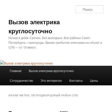
Перейти
Перейти
к
к
Поис
основному
дополнительному
содержимому
содержимому
Вызов электрика
круглосуточно
Ночью и днём. Срочно. Без выходных. Все районы Санкт-
Петербурга + пригороды. Время прибытия электрика на объект в
СПб — от 10 минут.
Главное
Главная
Вызов электрика круглосуточно
меню
Сотрудничество
Это интересно
Контакты
Цены
АРХИВ МЕТКИ:
ПЕТРОДВОРЦОВЫЙ РАЙОН СПБ