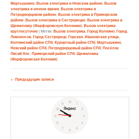
Мартышкино
,
Вызов электрика в Невском районе
,
Вызов
электрика в ночное время
,
Вызов электрика в
Петродворцовом районе
,
Вызов электрика в Приморском
районе
,
Вызов электрика в Сестрорецке
,
Вызов электрика в
Щемиловку (Фарфоровскую Колонию)
,
Вызов электрика
круглосуточно
|
Метки:
Вызов электрика
,
Город Колпино
,
Город
Ломоносов
,
Город Сестрорецк
,
Горская
,
Ивановская улица
,
Колпинский район СПб
,
Курортный район СПб
,
Мартышкино
,
Невский район СПб
,
Петродворцовый район СПб
,
Посёлок
Лисий Нос
,
Приморский район СПб
,
Щемиловка
(Фарфоровская Колония)
Навигация
←
Предыдущие записи
по
записям