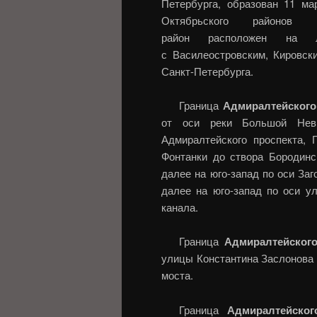
Петербурга, образован 11 ма
Октябрьского районов Са
район расположен на 
с Василеостровским, Кировск
Санкт-Петербурга.
Граница
Адмиралтейского
от оси реки Большой Невы
Адмиралтейского проспекта, 
Фонтанки до створа Бородинс
далее на юго-запад по оси Заг
далее на юго-запад по оси у
канала.
Граница
Адмиралтейского
улицы Константина Заслонова 
моста.
Граница
Адмиралтейског