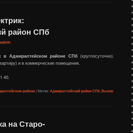
ктрик:
й район СПб
admin
к в Адмиралтейском районе СПб
(круглосуточно).
квартиру) и в коммерческие помещения.
1 40.
иралтейском районе
|
Метки:
Адмиралтейский район СПб
,
Вызов
а на Старо-