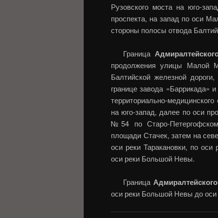
Рузовского моста на юго-зап
проспекта, на запад по оси М
стороны полосы отвода Балтий
Граница
Адмиралтейског
продолжения улицы Малой М
Балтийской железной дороги,
границе завода «Баррикада» и
территориально-медицинского
на юго-запад, далее по оси п
№54 по Старо-Петергофскому
площади Стачек, затем на севе
оси реки Таракановки, по оси
оси реки Большой Невы.
Граница
Адмиралтейского
оси реки Большой Невы до оси