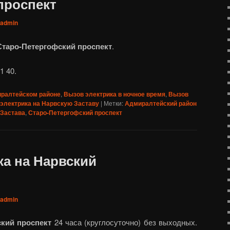
проспект
admin
Старо-Петергофский проспект
.
1 40.
иралтейском районе
,
Вызов электрика в ночное время
,
Вызов
электрика на Нарвскую Заставу
|
Метки:
Адмиралтейский район
 Застава
,
Старо-Петергофский проспект
ка на Нарвский
admin
ский проспект
24 часа (круглосуточно) без выходных.