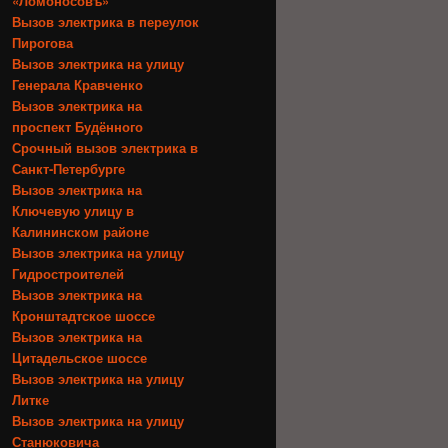
«Ломоносовъ»
Вызов электрика в переулок
Пирогова
Вызов электрика на улицу
Генерала Кравченко
Вызов электрика на
проспект Будённого
Срочный вызов электрика в
Санкт-Петербурге
Вызов электрика на
Ключевую улицу в
Калининском районе
Вызов электрика на улицу
Гидростроителей
Вызов электрика на
Кронштадтское шоссе
Вызов электрика на
Цитадельское шоссе
Вызов электрика на улицу
Литке
Вызов электрика на улицу
Станюковича