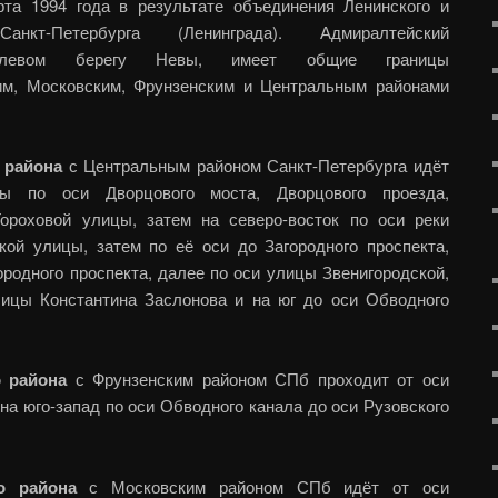
рта 1994 года в результате объединения Ленинского и
нкт-Петербурга (Ленинграда). Адмиралтейский
левом берегу Невы, имеет общие границы
им, Московским, Фрунзенским и Центральным районами
 района
с Центральным районом Санкт-Петербурга идёт
 по оси Дворцового моста, Дворцового проезда,
Гороховой улицы, затем на северо-восток по оси реки
кой улицы, затем по её оси до Загородного проспекта,
ородного проспекта, далее по оси улицы Звенигородской,
лицы Константина Заслонова и на юг до оси Обводного
 района
с Фрунзенским районом СПб проходит от оси
на юго-запад по оси Обводного канала до оси Рузовского
о района
с Московским районом СПб идёт от оси