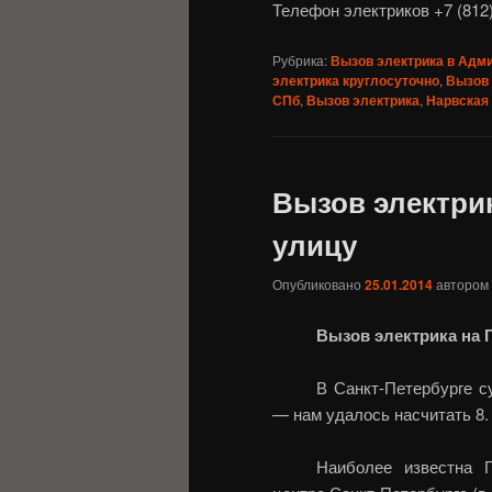
Телефон электриков +7 (812)
Рубрика:
Вызов электрика в Адм
электрика круглосуточно
,
Вызов 
СПб
,
Вызов электрика
,
Нарвская
Вызов электри
улицу
Опубликовано
25.01.2014
автором
Вызов электрика на 
В Санкт-Петербурге с
— нам удалось насчитать 8.
Наиболее известна Г