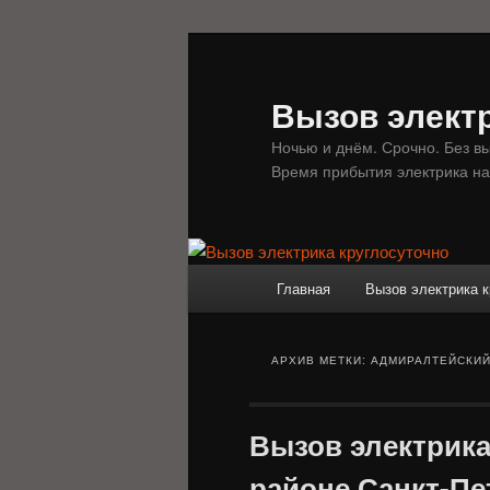
Перейти
Перейти
к
к
основному
дополнительному
Вызов электр
содержимому
содержимому
Ночью и днём. Срочно. Без в
Время прибытия электрика на
Главное
Главная
Вызов электрика к
меню
АРХИВ МЕТКИ:
АДМИРАЛТЕЙСКИЙ
Вызов электрик
районе Санкт-Пе