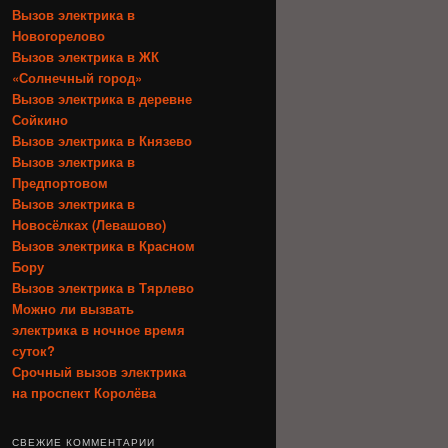
Вызов электрика в
Новогорелово
Вызов электрика в ЖК
«Солнечный город»
Вызов электрика в деревне
Сойкино
Вызов электрика в Князево
Вызов электрика в
Предпортовом
Вызов электрика в
Новосёлках (Левашово)
Вызов электрика в Красном
Бору
Вызов электрика в Тярлево
Можно ли вызвать
электрика в ночное время
суток?
Срочный вызов электрика
на проспект Королёва
СВЕЖИЕ КОММЕНТАРИИ