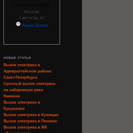
НОВЫЕ СТАТЬИ
Вызов электрика в
Адмиралтейском районе
Санкт-Петербурга
Срочный вызов электрика
на набережную реки
Каменки
Вызов электрика в
Кукушкино
Вызов электрика в Кузнецах
Вызов электрика в Пениках
Вызов электрика в ЖК