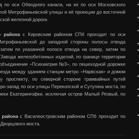
ад по оси Обводного канала, на юг по оси Московского
алой Митрофаньевской улицы и её проекции до восточной
ской железной дороги.
о района
с Кировским районом СПб проходит по оси
итрофаньевской до западной стороны полосы отвода
 затем по указанной полосе отвода на север, затем по
 Завода железобетонных изделий, по границе территории
 объединения «Психиатрия №3», по пешеходной дорожке
роезда между зданием станции метро «Нарвская» и домом
 проспекту, по северной стороне трамвайных путей
ро-запад по оси улицы Перекопской и Сутугина моста, по
 реки Екатерингофки, исключая остров Малый Резвый, по
 района
с Василеостровским районом СПб проходит по
 Дворцового моста.