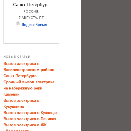
НОВЫЕ СТАТЬИ
Вызов электрика в
Василеостровском районе
Санкт-Петербурга
Срочный вызов электрика
на набережную реки
Каменки
Вызов электрика в
Кукушкино
Вызов электрика в Кузнецах
Вызов электрика в Пениках
Вызов электрика в ЖК
«Ломоносовъ»