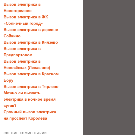
Вызов электрика в
Новогорелово
Вызов электрика в ЖК
«Солнечный город»
Вызов электрика в деревне
Сойкино
Вызов электрика в Князево
Вызов электрика в
Предпортовом
Вызов электрика в
Новосёлках (Левашово)
Вызов электрика в Красном
Бору
Вызов электрика в Тярлево
Можно ли вызвать
электрика в ночное время
суток?
Срочный вызов электрика
на проспект Королёва
СВЕЖИЕ КОММЕНТАРИИ