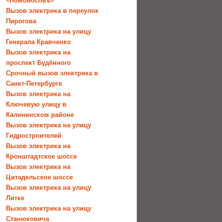
Вызов электрика в переулок
Пирогова
Вызов электрика на улицу
Генерала Кравченко
Вызов электрика на
проспект Будённого
Срочный вызов электрика в
Санкт-Петербурге
Вызов электрика на
Ключевую улицу в
Калининском районе
Вызов электрика на улицу
Гидростроителей
Вызов электрика на
Кронштадтское шоссе
Вызов электрика на
Цитадельское шоссе
Вызов электрика на улицу
Литке
Вызов электрика на улицу
Станюковича