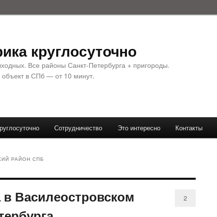
ика круглосуточно
ыходных. Все районы Санкт-Петербурга + пригороды.
 объект в СПб — от 10 минут.
руглосуточно
Сотрудничество
Это интересно
Контакты
ИЙ РАЙОН СПБ
 в Василеостровском
2
тербурга