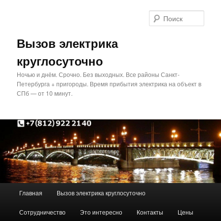
Перейти
Перейти
к
к
Поис
основному
дополнительному
содержимому
содержимому
Вызов электрика
круглосуточно
Ночью и днём. Срочно. Без выходных. Все районы Санкт-
Петербурга + пригороды. Время прибытия электрика на объект в
СПб — от 10 минут.
Главное
Главная
Вызов электрика круглосуточно
меню
Сотрудничество
Это интересно
Контакты
Цены