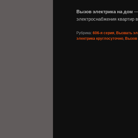
Вызов электрика на дом
— 
электроснабжения квартир 
Рубрика:
606-я серия
,
Вызвать эл
электрика круглосуточно
,
Вызов 