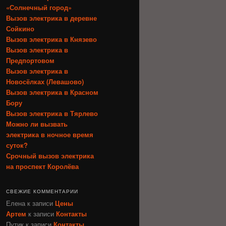
«Солнечный город»
Вызов электрика в деревне
Сойкино
Вызов электрика в Князево
Вызов электрика в
Предпортовом
Вызов электрика в
Новосёлках (Левашово)
Вызов электрика в Красном
Бору
Вызов электрика в Тярлево
Можно ли вызвать
электрика в ночное время
суток?
Срочный вызов электрика
на проспект Королёва
СВЕЖИЕ КОММЕНТАРИИ
Елена
к записи
Цены
Артем
к записи
Контакты
Путик
к записи
Контакты