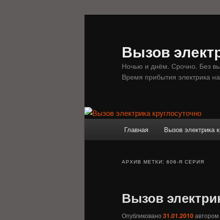
Перейти
Перейти
к
к
основному
дополнительному
Вызов электр
содержимому
содержимому
Ночью и днём. Срочно. Без в
Время прибытия электрика на
Главное
Главная
Вызов электрика к
меню
АРХИВ МЕТКИ:
606-Я СЕРИЯ
Вызов электрик
Опубликовано
31.01.2010
автором