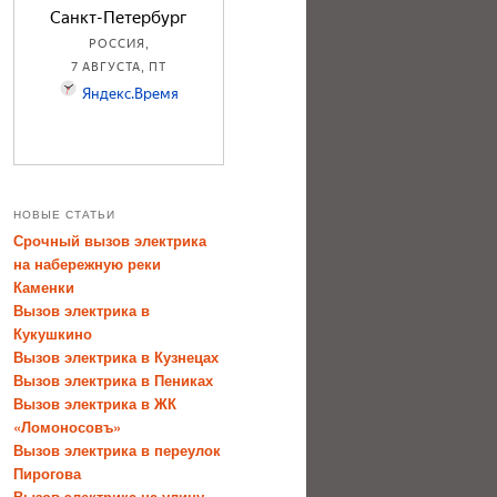
НОВЫЕ СТАТЬИ
Срочный вызов электрика
на набережную реки
Каменки
Вызов электрика в
Кукушкино
Вызов электрика в Кузнецах
Вызов электрика в Пениках
Вызов электрика в ЖК
«Ломоносовъ»
Вызов электрика в переулок
Пирогова
Вызов электрика на улицу