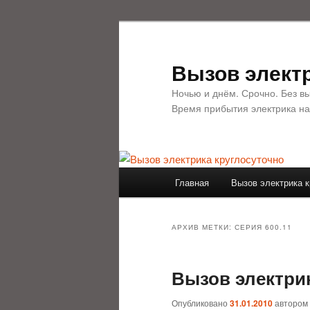
Перейти
Перейти
к
к
основному
дополнительному
Вызов электр
содержимому
содержимому
Ночью и днём. Срочно. Без в
Время прибытия электрика на
Главное
Главная
Вызов электрика к
меню
АРХИВ МЕТКИ:
СЕРИЯ 600.11
Вызов электрик
Опубликовано
31.01.2010
автором