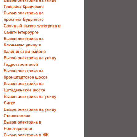
Генерала Кравченко
Вызов электрика на
проспект Будённого
Срочный вызов электрика в
Санкт-Петербурге
Вызов электрика на
Ключевую улицу в
Калининском районе
Вызов электрика на улицу
Гидростроителей
Вызов электрика на
Кронштадтское шоссе
Вызов электрика на
Цитадельское шоссе
Вызов электрика на улицу
Литке
Вызов электрика на улицу
Станюковича
Вызов электрика в
Новогорелово
Вызов электрика в ЖК