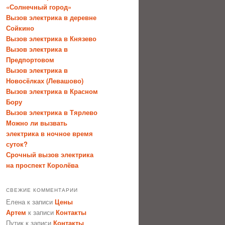
«Солнечный город»
Вызов электрика в деревне
Сойкино
Вызов электрика в Князево
Вызов электрика в
Предпортовом
Вызов электрика в
Новосёлках (Левашово)
Вызов электрика в Красном
Бору
Вызов электрика в Тярлево
Можно ли вызвать
электрика в ночное время
суток?
Срочный вызов электрика
на проспект Королёва
СВЕЖИЕ КОММЕНТАРИИ
Елена
к записи
Цены
Артем
к записи
Контакты
Путик
к записи
Контакты