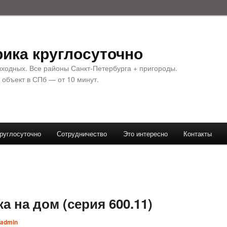
ика круглосуточно
ыходных. Все районы Санкт-Петербурга + пригороды.
 объект в СПб — от 10 минут.
руглосуточно
Сотрудничество
Это интересно
Контакты
а на дом (серия 600.11)
admin